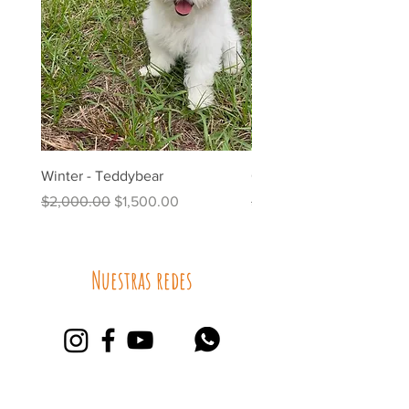
Winter - Teddybear
Oreo - Shih Tzu
Precio
Precio de oferta
Precio
$2,000.00
$1,500.00
$2,500.00
Nuestras redes